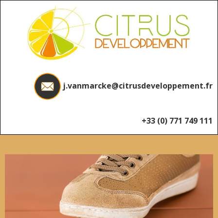
Skip
to
content
j.vanmarcke@citrusdeveloppement.fr
+33 (0) 771 749 111